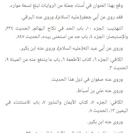
وقع بهذا العنوان في أسناد جملة من الروايات تبلغ تسعة موارد.
فقد روى عن أبي جعفر(عليه السلام)، وروى عنه البرقي.
التهذيب: الجزء ١٠، باب الحد في نكاح البهائم، الحديث ٢٣٤،
والإستبصار: الجزء ٤، باب حد من استمنى بيده، الحديث ٨٤٧.
وروى عن أبي عبد الله(عليه السلام)، وروى عنه ابن بكير.
الكافي: الجزء ٦، كتاب الأطعمة ٦، باب ما ينتفع منه من الميتة ٩،
الحديث ٣.
وروى عنه صفوان في ذيل هذا الحديث.
وروى عنه علي بن أسباط.
الكافي: الجزء ٧، كتاب الأيمان والنذور ٧، باب الاستثناء في
اليمين ١٣، الحديث ٨.
وروى عنه ابن بكير.