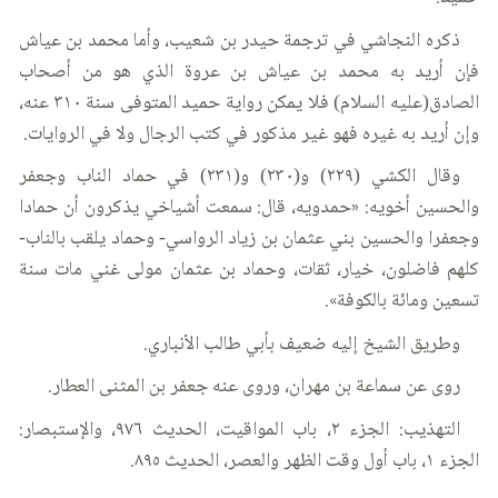
ذكره النجاشي في ترجمة حيدر بن شعيب، وأما محمد بن عياش
فإن أريد به محمد بن عياش بن عروة الذي هو من أصحاب
الصادق(عليه السلام) فلا يمكن رواية حميد المتوفى سنة ٣١٠ عنه،
وإن أريد به غيره فهو غير مذكور في كتب الرجال ولا في الروايات.
وقال الكشي (٢٢٩) و(٢٣٠) و(٢٣١) في حماد الناب وجعفر
والحسين أخويه: «حمدويه، قال: سمعت أشياخي يذكرون أن حمادا
وجعفرا والحسين بني عثمان بن زياد الرواسي- وحماد يلقب بالناب-
كلهم فاضلون، خيار، ثقات، وحماد بن عثمان مولى غني مات سنة
تسعين ومائة بالكوفة».
وطريق الشيخ إليه ضعيف بأبي طالب الأنباري.
روى عن سماعة بن مهران، وروى عنه جعفر بن المثنى العطار.
التهذيب: الجزء ٢، باب المواقيت، الحديث ٩٧٦، والإستبصار:
الجزء ١، باب أول وقت الظهر والعصر، الحديث ٨٩٥.