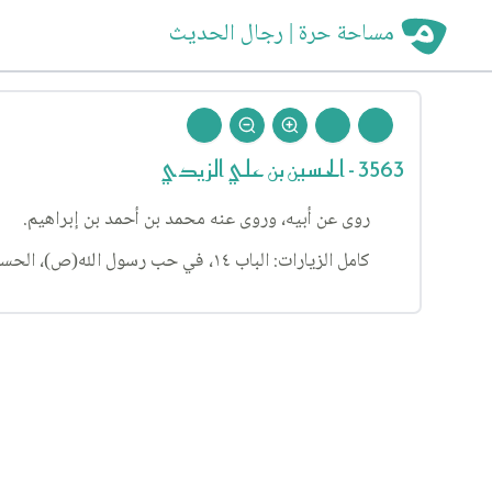
مساحة حرة | رجال الحديث
3563 - الحسين بن علي الزيدي
روى عن أبيه، وروى عنه محمد بن أحمد بن إبراهيم.
كامل الزيارات: الباب ١٤، في حب رسول الله(ص)، الحسن(عليه السلام)، والحسين(عليه السلام)، الحديث ٢.