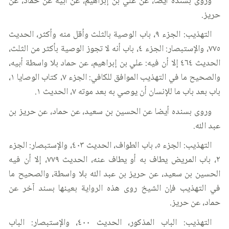
وروى بسنده أيضا، عن علي بن إبراهيم، عن أبيه عن حماد، عن
حريز.
التهذيب: الجزء ٩، باب الوصية بالثلث وأقل منه وأكثر، الحديث
٧٧٥، والإستبصار: الجزء ٤، باب أنه لا تجوز الوصية بأكثر من الثلث،
الحديث ٤٦٤ إلا أن فيه: علي بن إبراهيم، عن حماد بلا واسطة أبيه،
والصحيح ما في التهذيب الموافق للكافي: الجزء ٧، كتاب الوصايا ١،
باب بعد باب ما للإنسان أن يوصي به بعد موته ٧، الحديث ١.
وروى بسنده أيضا عن الحسين بن سعيد، عن حماد، عن حريز بن
عبد الله.
التهذيب: الجزء ٥، باب الطواف، الحديث ٤٠٣، والإستبصار: الجزء
٢، باب المريض يطاف به أو يطاف عنه، الحديث ٧٧٩، إلا أن فيه
الحسين بن سعيد، عن حريز بن عبد الله بلا واسطة، والصحيح ما
في التهذيب فإن الشيخ روى هذه الرواية بعينها بسند آخر عن
حماد، عن حريز.
التهذيب: الباب المذكور، الحديث ٤٠٠، والإستبصار: الباب