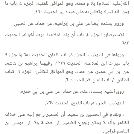
الله(عليه السلام) بلا واسطة، وهو الموافق للفقيه: الجزء ٤، باب ما
يمن الله تبارك وتعالى به على عبده ..،، الحديث ٤٦٠.
وروى بسنده أيضا عن علي بن إبراهيم، عن حماد، عن الحلبي.
الإستبصار: الجزء ٤، باب أن ولد الملاعنة يرث أخواله، الحديث
٦٨٢.
ورواها في التهذيب: الجزء ٨، باب اللعان، الحديث ٦٥٠ والجزء ٩
باب ميراث ابن الملاعنة، الحديث ١٢٢٩، وفيهما إبراهيم بن هاشم،
عن ابن أبي عمير، عن حماد، وهو الموافق للكافي: الجزء ٦، كتاب
الطلاق ٢، باب اللعان ٧٤، الحديث ٦.
روى الشيخ بسنده، عنه، عن حماد، عن علي بن أبي حمزة.
التهذيب: الجزء ٥، باب الذبح، الحديث ٧٦٧.
، وتقدم في الحسين بن سعيد: أن الضمير راجع إليه على خلاف
الظاهر وأنه لا يمكن رجوع الضمير إلى فضالة ولا إلى موسى بن
القاسم فراجع.