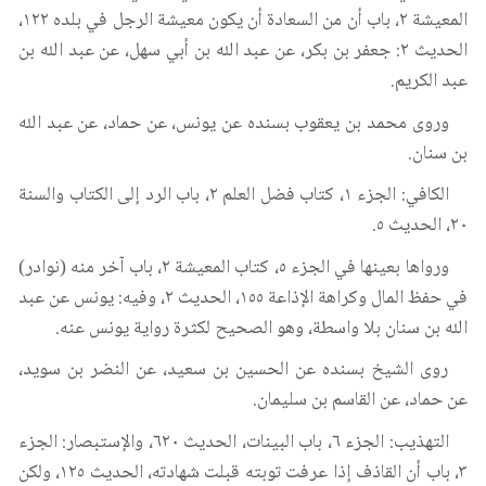
المعيشة ٢، باب أن من السعادة أن يكون معيشة الرجل في بلده ١٢٢،
الحديث ٢: جعفر بن بكر، عن عبد الله بن أبي سهل، عن عبد الله بن
عبد الكريم.
وروى محمد بن يعقوب بسنده عن يونس، عن حماد، عن عبد الله
بن سنان.
الكافي: الجزء ١، كتاب فضل العلم ٢، باب الرد إلى الكتاب والسنة
٢٠، الحديث ٥.
ورواها بعينها في الجزء ٥، كتاب المعيشة ٢، باب آخر منه (نوادر)
في حفظ المال وكراهة الإذاعة ١٥٥، الحديث ٢، وفيه: يونس عن عبد
الله بن سنان بلا واسطة، وهو الصحيح لكثرة رواية يونس عنه.
روى الشيخ بسنده عن الحسين بن سعيد، عن النضر بن سويد،
عن حماد، عن القاسم بن سليمان.
التهذيب: الجزء ٦، باب البينات، الحديث ٦٢٠، والإستبصار: الجزء
٣، باب أن القاذف إذا عرفت توبته قبلت شهادته، الحديث ١٢٥، ولكن