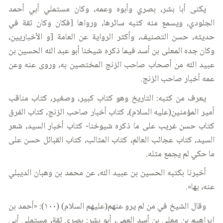
يكنى أبا بشر، بصري وأبوه وعمه، وكان مستملي أبي أحمد
الجلودي، ويسمع منه كتبه سائرها، ورواها [فكان وكان ثقة في
حديثه، حسن التصنيف، وأكثر الرواية عن العامة [و الأخباريين،
وكان جده المعلى بن أسد فيما ذكره شيخنا أبو عبد الله الحسين بن
عبيد الله من أصحاب صاحب الزنج المختصين به، وروى عنه وعن
عمه أخبار صاحب الزنج.
يعرف من كتبه: التاريخ وهو كتاب كبير، وصغير، كتاب مناقب
أمير المؤمنين(عليه السلام)، كتاب أخبار صاحب الزنج، كتاب الفرق
كتاب حسن غريب على ما ذكره شيوخنا- كتاب أخبار السيد، شعر
السيد، كتاب عجائب العالم، كتاب المثالب، كتاب القبائل حسن على
ما حكي لم يجمع مثله.
أخبرنا بكتبه الحسين بن عبيد الله، عن محمد بن وهبان الديبلي
عنه، بها».
وقال الشيخ في من لم يرو عنهم(عليهم السلام) (١٠٠): «أحمد بن
إبراهيم بن معلى بن أسد العمي، أبو بشر: بصري ثقة، مستملي أبي