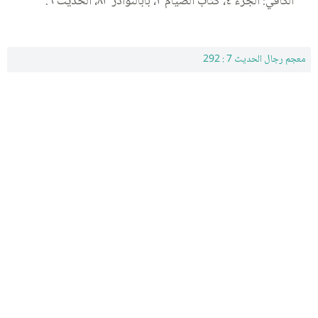
الكافي: الجزء ٤، كتاب الصيام ٢، بابالنوادر ٨٣، الحديث ٦.
معجم رجال الحديث 7 : 292