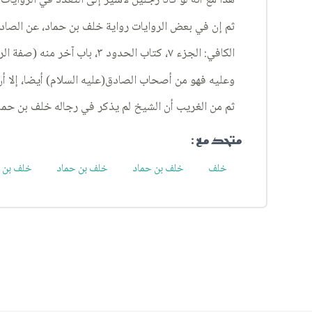
هذا مع أنه لو كانا رجلين لأشير إلى التعدد في الروايا
ثم إن في بعض الروايات رواية خلف بن حماد، عن الصادق
الكافي: الجزء ٧، كتاب الحدود ٣، باب آخر منه (صفة الرجم) ٩، الحديث ٢.
وعليه فهو من أصحاب الصادق(عليه السلام) أيضا، إلا أ
ثم من الغريب أن الشيخ لم يذكر في رجاله خلف بن حما
متحد مع :
خلف
خلف بن حماد
خلف بن حماد
خلف بن ح