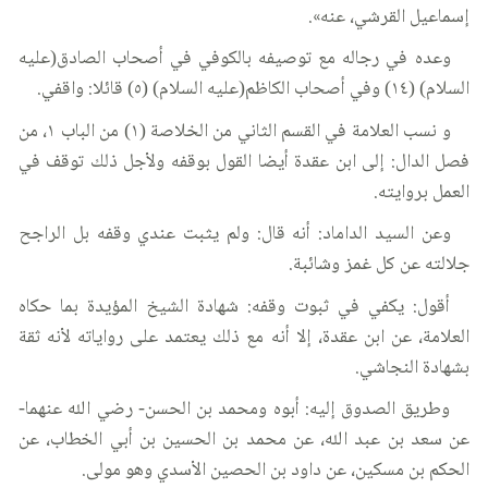
إسماعيل القرشي، عنه».
وعده في رجاله مع توصيفه بالكوفي في أصحاب الصادق(عليه
السلام) (١٤) وفي أصحاب الكاظم(عليه السلام) (٥) قائلا: واقفي.
و نسب العلامة في القسم الثاني من الخلاصة (١) من الباب ١، من
فصل الدال: إلى ابن عقدة أيضا القول بوقفه ولأجل ذلك توقف في
العمل بروايته.
وعن السيد الداماد: أنه قال: ولم يثبت عندي وقفه بل الراجح
جلالته عن كل غمز وشائبة.
أقول: يكفي في ثبوت وقفه: شهادة الشيخ المؤيدة بما حكاه
العلامة، عن ابن عقدة، إلا أنه مع ذلك يعتمد على رواياته لأنه ثقة
بشهادة النجاشي.
وطريق الصدوق إليه: أبوه ومحمد بن الحسن- رضي الله عنهما-
عن سعد بن عبد الله، عن محمد بن الحسين بن أبي الخطاب، عن
الحكم بن مسكين، عن داود بن الحصين الأسدي وهو مولى.