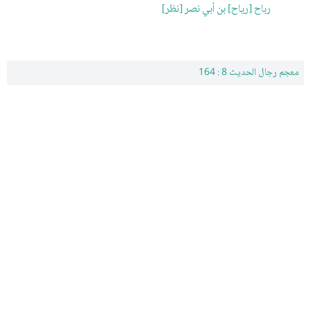
رباح [رياح] بن أبي نصر [نظر]
معجم رجال الحديث 8 : 164