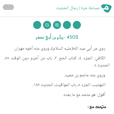
مساحة حرة | رجال الحديث
4502 - رباح بن أبي نصر
روى عن أبي عبد الله(عليه السلام)، وروى عنه أخوه مهران.
الكافي: الجزء ٤، كتاب الحج ٣، باب من أحرم دون الوقت ٧٥،
الحديث ٥.
وروى عنه عاصم بن حميد.
التهذيب: الجزء ٥، باب المواقيت، الحديث ١٨٧.
أقول: هو متحد مع ما بعده.
متحد مع :