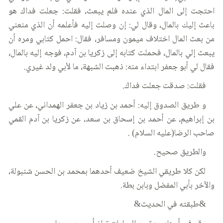
احتجت إلى المال الذي عنده فلم يبعث، فقلت: جعلت فداك هو
باعث إليك بالمال، وقال لي: إن وصلت إليه فأعلمه أن الذي منعني
من بعث المال اختلاف ميمون ومسافر، فقال: احمل كتابي ومره أن
يبعث إلي بالمال، فحملت كتابه إلى زكريا بن آدم، فوجه إليه بالمال،
فقال لي أبو جعفر ابتداء منه: ذهبت الشبهة، ما لأبي ولد غيري.
فقلت: صدقت جعلت فداك.
و طريق الصدوق إليه: أحمد بن زياد بن جعفر الهمداني، عن علي
بن إبراهيم، عن أحمد بن إسحاق بن سعد، عن زكريا بن آدم القمي
صاحب الرضا(عليه السلام) .
والطريق صحيح.
لكن كلا طريقي الشيخ ضعيف أحدهما بمحمد بن الحسن شنبولة،
والآخر بأبي المفضل وبابن بطة.
&طبقته في الحديث&