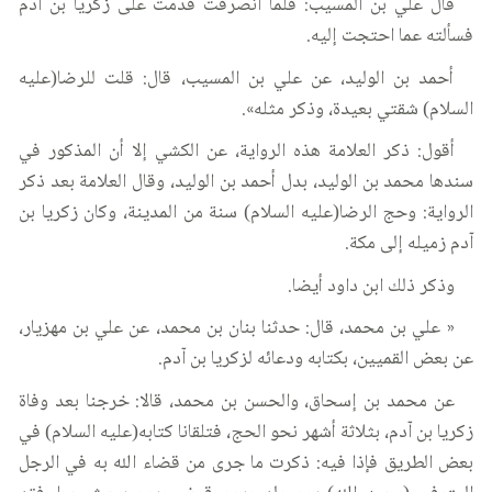
قال علي بن المسيب: فلما انصرفت قدمت على زكريا بن آدم
فسألته عما احتجت إليه.
أحمد بن الوليد، عن علي بن المسيب، قال: قلت للرضا(عليه
السلام) شقتي بعيدة، وذكر مثله».
أقول: ذكر العلامة هذه الرواية، عن الكشي إلا أن المذكور في
سندها محمد بن الوليد، بدل أحمد بن الوليد، وقال العلامة بعد ذكر
الرواية: وحج الرضا(عليه السلام) سنة من المدينة، وكان زكريا بن
آدم زميله إلى مكة.
وذكر ذلك ابن داود أيضا.
« علي بن محمد، قال: حدثنا بنان بن محمد، عن علي بن مهزيار،
عن بعض القميين، بكتابه ودعائه لزكريا بن آدم.
عن محمد بن إسحاق، والحسن بن محمد، قالا: خرجنا بعد وفاة
زكريا بن آدم، بثلاثة أشهر نحو الحج، فتلقانا كتابه(عليه السلام) في
بعض الطريق فإذا فيه: ذكرت ما جرى من قضاء الله به في الرجل