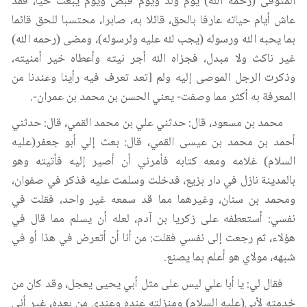
المتوفى (رحمه الله) يوم ولد ويوم قبض ويوم يبعث حيا، فقد
عاش أيام حياته عارفا بالحق، قائلا به، صابرا، محتسبا للحق قائما
بما يحبه الله ورسوله (يجب لله عليه ولرسوله)، ومضى (رحمه الله)
غير ناكث ولا مبدل، فجزاه الله أجر نيته وأعطاه خير أمنيته،
وذكرت الرجل الموصى إليه ولم [تعد تعرف فيه رأينا وعندنا من
المعرفة به أكثر مما وصفت- يعني الحسن بن محمد بن عمران-.
محمد بن مسعود، قال: حدثني علي بن محمد القمي، قال: حدثني
أحمد بن محمد بن عيسى القمي، قال: بعث إلي أبو جعفر(عليه
السلام) غلامه ومعه كتابه فأمرني أن أصير إليه فأتيته وهو
بالمدينة نازل في دار بزيع، فدخلت وسلمت عليه فذكر في صفوان،
ومحمد بن سنان، وغيرهما مما قد سمعه غير واحد، فقلت في
نفسي: أستعطفه على زكريا بن آدم، لعله أن يسلم مما قال في
هؤلاء، ثم رجعت إلى نفسي فقلت: من أنا أن أتعرض في هذا أو في
شبهه، مولاي هو أعلم بما يصنع.
فقال لي: يا أبا علي ليس على مثل أبي يحيى يعجل، وقد كان من
خدمته لأبي(عليه السلام) ومنزلته عنده وعندي من بعده، غير أني