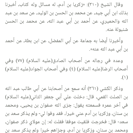
وقال الشيخ (٣١٠): «زكريا بن آدم، له مسائل وله كتاب، أخبرنا
بذلك ابن أبي جيد، عن محمد بن الحسن بن الوليد، عن سعد بن عبد
الله والحميري، عن أحمد بن أبي عبد الله، عن محمد بن الحسن
شنبولة عنه.
وأخبرنا أيضا به جماعة عن أبي المفضل، عن ابن بطة، عن أحمد
بن أبي عبد الله عنه».
وعده في رجاله من أصحاب الصادق(عليه السلام) (٧٧) وفي
أصحاب الرضا(عليه السلام) (٤) وفي أصحاب الجواد(عليه السلام)
(١).
وذكر الكشي (٣٦١) أنه سمع من أصحابنا عن أبي طالب عبد الله
بن الصلت القمي، قال: دخلت علي أبي جعفر الثاني(عليه السلام)
في آخر عمره فسمعته يقول: جزى الله صفوان بن يحيى، ومحمد
بن سنان، وزكريا بن آدم عني خيرا، فقد وفوا لي- ولم يذكر سعد بن
سعد- قال: فخرجت فلقيت موفقا فقلت له: إن مولاي ذكر صفوان،
ومحمد بن سنان، وزكريا بن آدم، وجزاهم خيرا ولم يذكر سعد بن