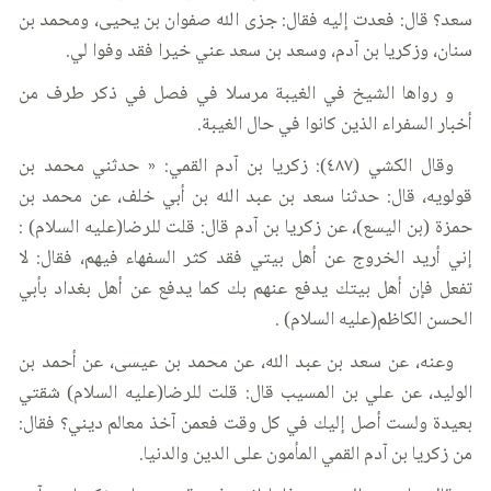
سعد؟ قال: فعدت إليه فقال: جزى الله صفوان بن يحيى، ومحمد بن
سنان، وزكريا بن آدم، وسعد بن سعد عني خيرا فقد وفوا لي.
و رواها الشيخ في الغيبة مرسلا في فصل في ذكر طرف من
أخبار السفراء الذين كانوا في حال الغيبة.
وقال الكشي (٤٨٧): زكريا بن آدم القمي: « حدثني محمد بن
قولويه، قال: حدثنا سعد بن عبد الله بن أبي خلف، عن محمد بن
حمزة (بن اليسع)، عن زكريا بن آدم قال: قلت للرضا(عليه السلام) :
إني أريد الخروج عن أهل بيتي فقد كثر السفهاء فيهم، فقال: لا
تفعل فإن أهل بيتك يدفع عنهم بك كما يدفع عن أهل بغداد بأبي
الحسن الكاظم(عليه السلام) .
وعنه، عن سعد بن عبد الله، عن محمد بن عيسى، عن أحمد بن
الوليد، عن علي بن المسيب قال: قلت للرضا(عليه السلام) شقتي
بعيدة ولست أصل إليك في كل وقت فعمن آخذ معالم ديني؟ فقال:
من زكريا بن آدم القمي المأمون على الدين والدنيا.