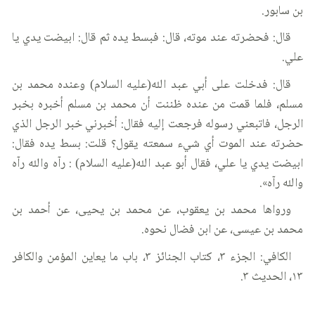
بن سابور.
قال: فحضرته عند موته، قال: فبسط يده ثم قال: ابيضت يدي يا
علي.
قال: فدخلت على أبي عبد الله(عليه السلام) وعنده محمد بن
مسلم، فلما قمت من عنده ظننت أن محمد بن مسلم أخبره بخبر
الرجل، فاتبعني رسوله فرجعت إليه فقال: أخبرني خبر الرجل الذي
حضرته عند الموت أي شيء سمعته يقول؟ قلت: بسط يده فقال:
ابيضت يدي يا علي، فقال أبو عبد الله(عليه السلام) : رآه والله رآه
والله رآه».
ورواها محمد بن يعقوب، عن محمد بن يحيى، عن أحمد بن
محمد بن عيسى، عن ابن فضال نحوه.
الكافي: الجزء ٣، كتاب الجنائز ٣، باب ما يعاين المؤمن والكافر
١٣، الحديث ٣.