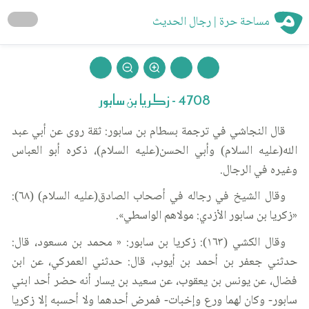
مساحة حرة | رجال الحديث
4708 - زكريا بن سابور
قال النجاشي في ترجمة بسطام بن سابور: ثقة روى عن أبي عبد
الله(عليه السلام) وأبي الحسن(عليه السلام)، ذكره أبو العباس
وغيره في الرجال.
وقال الشيخ في رجاله في أصحاب الصادق(عليه السلام) (٦٨):
«زكريا بن سابور الأزدي: مولاهم الواسطي».
وقال الكشي (١٦٣): زكريا بن سابور: « محمد بن مسعود، قال:
حدثني جعفر بن أحمد بن أيوب، قال: حدثني العمركي، عن ابن
فضال، عن يونس بن يعقوب، عن سعيد بن يسار أنه حضر أحد ابني
سابور- وكان لهما ورع وإخبات- فمرض أحدهما ولا أحسبه إلا زكريا