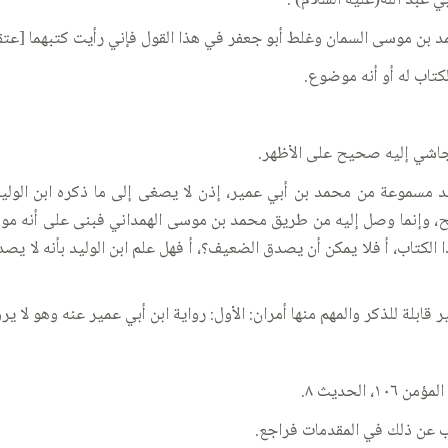
ي عبد الله(عليه السلام) .
مد بن موسى السمان وغلط أبو جعفر في هذا القول فإني رأيت كتبهما [عت
لكتاب له أو أنه موضوع.
لنجاشي إليه صحيح على الأظهر.
يد مسموعة من محمد بن أبي عمير، إذن لا يصغى إلى ما ذكره ابن الو
يح، وإنما وصل إليه من طريق محمد بن موسى الهمداني فبنى على أنه م
ذا الكتاب، أ فلا يمكن أن يصدق الضعيف؟، أ فهل علم ابن الوليد بأنه لا ي
 قابلة للذكر والمهم منها أمران: الأول: رواية ابن أبي عمير عنه وهو لا يرو
 عن ذلك في المقدمات فراجع.