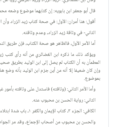
وقال ابن الغضائري: «زيد الزراد وزيد النرسي رويا عن أب
قال أبو جعفر ابن بابويه: إن كتابهما موضوع وضعه مح
أقول: هنا أمران: الأول: في صحة كتاب زيد الزراد وأن ا
الثاني- في وثاقة زيد الزراد، وعدم وثاقته.
أما الأمر الأول، فالظاهر هو صحة الكتاب، فإن طريق ا
ويؤكد ذلك ما ذكره ابن الغضائري من أنه رأى كتب ز
المطمأن به أن الكتاب لم يصل إلى ابن الوليد بطريق صح
وإن كان ضعيفا إلا أنه من أين جزم ابن الوليد بأنه وضع ه
بموضوع.
وأما الأمر الثاني: (وثاقته) فاستدل على وثاقته بأمور غير
الثاني: رواية الحسن بن محبوب عنه.
الكافي: الجزء ٣، كتاب الإيمان والكفر ١، باب شدة ابتلاء المؤمن ١٠٦، الحديث ٨.
والحسن بن محبوب من أصحاب الإجماع، وقد مر الجواب