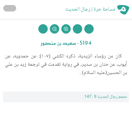
مساحة حرة | رجال الحديث
5194 - سعيد بن منصور
كان من رؤساء الزيدية، ذكره الكشي (١٠٧): عن حمدويه، عن
أيوب، عن حنان بن سدير، في رواية تقدمت في ترجمة زيد بن علي
بن الحسين(عليه السلام) .
معجم رجال الحديث 9 : 147