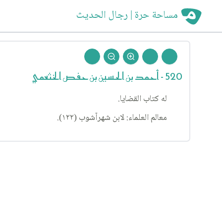
مساحة حرة | رجال الحديث
520 - أحمد بن الحسين بن حفص الخثعمي
له كتاب القضايا.
معالم العلماء: لابن شهرآشوب (١٢٢).