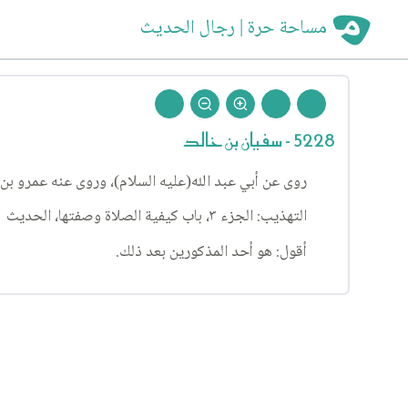
مساحة حرة | رجال الحديث
5228 - سفيان بن خالد
روى عن أبي عبد الله(عليه السلام)، وروى عنه عمرو بن 
التهذيب: الجزء ٣، باب كيفية الصلاة وصفتها، الحديث ١٣٢١، الإستبصار: الجزء ١، باب ما يمر بين يدي المصلي، الحديث ١٥٥٤.
أقول: هو أحد المذكورين بعد ذلك.