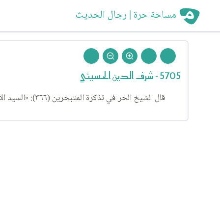
مساحة حرة | رجال الحديث
5705 - شرف الدين الحسيني
قال الشيخ الحر في تذكرة المتبحرين (٣٦٦): «السيد الأمير شرف الدين الحسيني الشولستاني: كان عالما فاضلا، محققا (محدثا)، شاعرا وأديبا، نروي عن مولانا محمد باقر المجلسي عنه.