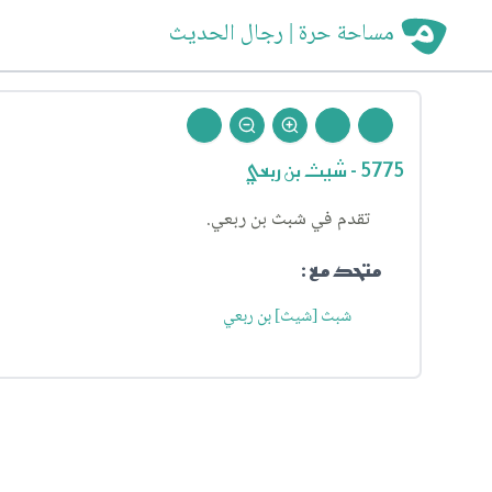
مساحة حرة | رجال الحديث
5775 - شيث بن ربعي
تقدم في شبث بن ربعي.
متحد مع :
شبث [شيث] بن ربعي