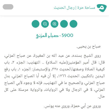
مساحة حرة | رجال الحديث
5900 - صباح المزني
صباح بن يحيى.
روى الشيخ بسنده، عن عبد الله بن المغيرة، عن صباح المزني،
قال: قال أمير المؤمنين(عليه السلام) .. التهذيب: الجزء ٢، باب
كيفية الصلاة وصفتها،الحديث ٣٢٥، والإستبصار: الجزء ١، باب رفع
اليدين بالتكبير، الحديث ١٢٦٦، إلا أن فيه أبا الصباح المزني، بدل
صباح المزني، والصحيح ما في التهذيب، فإنه لا وجود لأبي الصباح
المزني، لا في الرجال ولا في الروايات، والرواية مرسلة على كل
حال.
وروى عن أبي حمزة، وروى عنه يونس.