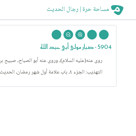
مساحة حرة | رجال الحديث
5904 - صبار مولى أبي عبد الله
روى عنه(عليه السلام)، وروى عنه أبو الصباح، صبيح بن 
التهذيب: الجزء ٤، باب علامة أول شهر رمضان، الحديث ٤٦٨.