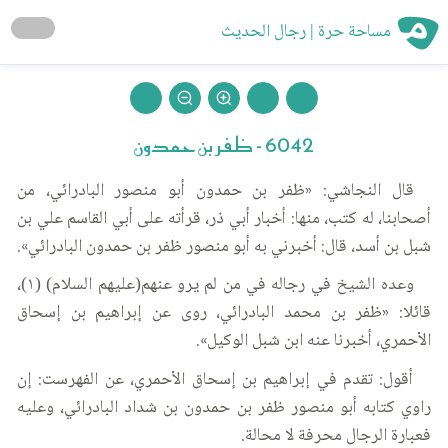
مساحة حرة | رجال الحديث
6042 - ظفر بن حمدون
قال النجاشي: «ظفر بن حمدون أبو منصور البادرائي، من
أصحابنا، له كتب، منها: أخبار أبي ذر، قرأته على أبي القاسم علي بن
شبل بن أسد، قال: أخبرني به أبو منصور ظفر بن حمدون البادرائي».
وعده الشيخ في رجاله في من لم يرو عنهم(عليهم السلام) (١)،
قائلا: «ظفر بن محمد البادرائي، روى عن إبراهيم بن إسحاق
الأحمري، أخبرنا عنه ابن شبل الوكيل».
أقول: تقدم في إبراهيم بن إسحاق الأحمري، عن الفهرست: إن
راوي كتابه أبو منصور ظفر بن حمدون بن شداد البادرائي، وعليه
فعبارة الرجال محرفة لا محالة.