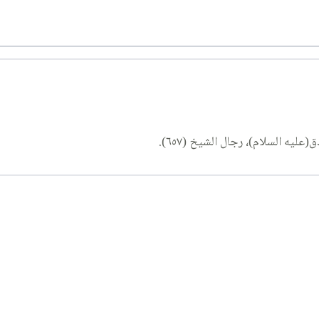
ليه السلام)، رجال الشيخ (٦٥٧).