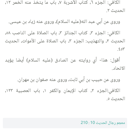
الكافي: الجزء ٦، كتاب الأشربة ٧، باب ما يتخذ منه الخمر ١٢،
الحديث ٢.
وروى عن أبي عبد الله(عليه السلام)، وروى عنه زياد بن عيسى.
الكافي: الجزء ٣، كتاب الجنائز ٣، باب الصلاة على الناصب ٥٨،
الحديث ٢، والتهذيب: الجزء ٣، باب الصلاة على الأموات، الحديث
٤٥٣.
أقول: هذا- أي روايته عن الصادق (عليه السلام) أيضا يؤيد
الاتحاد.
وروى عن حبيب بن أبي ثابت، وروى عنه صفوان بن مهران.
الكافي:الجزء ٢، كتاب الإيمان والكفر ١، باب العصبية ١٢٣،
الحديث ٥.
معجم رجال الحديث 10 : 210