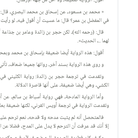
أقول: الرواية ضعيفة، ولا أقل من جهة الإرسال.
« محمد بن مسعود، عن إسحاق بن محمد البصري، قال: أخب
في المفضل بن عمر؟ قال: ما عسيت أن أقول فيه، لو رأيت
قال: (رحمه الله)، لكن حجر بن زائدة وعامر بن جذاعة أتي
لهما ..، الحديث».
أقول: هذه الرواية أيضا ضعيفة بإسحاق بن محمد وبمحم
و روى هذه الرواية بسند آخر، رواتها جميعا ضعاف، تأت
وتقدمت في ترجمة حجر بن زائدة: رواية الكليني في ا
الكشي، وهي أيضا ضعيفة، على أنها قاصرة الدلالة.
وأما الرواية المادحة، فهي رواية أسباط بن سالم، عن 
وتقدمت الرواية في ترجمة أويس القرني، لكنها ضعيفة بعل
فالمتحصل أنه لم يثبت مدحه ولا قدحه، نعم ترحم عليه ا
إلا أنك قد عرفت أن الترحم لا يدل على المدح، فضلا عن ال