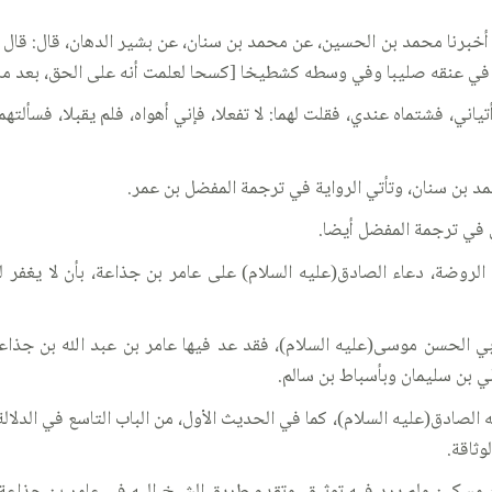
رنا محمد بن الحسين، عن محمد بن سنان، عن بشير الدهان، قال: قال أبو 
 في عنقه صليبا وفي وسطه كشطيخا [كسحا لعلمت أنه على الحق، بعد ما
اني، فشتماه عندي، فقلت لهما: لا تفعلا، فإني أهواه، فلم يقبلا، فسألتهم
د بن سنان، وتأتي الرواية في ترجمة المفضل بن عمر.
ي في ترجمة المفضل أيضا.
لروضة، دعاء الصادق(عليه السلام) على عامر بن جذاعة، بأن لا يغفر ل
أبي الحسن موسى(عليه السلام)، فقد عد فيها عامر بن عبد الله بن جذاعة
ي بن سليمان وبأسباط بن سالم.
لصادق(عليه السلام)، كما في الحديث الأول، من الباب التاسع في الدلالة 
وثاقة.