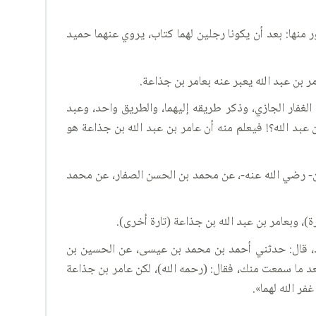
 منها: بعد أن يكونا رجلين لهما كتاب، يروي عنهما حميد
 بن عبد الله يعبر عنه بعامر بن جذاعة.
لغفار الجازي، وذكر طريقه إليهما، والطريق واحد، وعبد
بد الله؟! فيعلم منه أن عامر بن عبد الله بن جذاعة هو
- رضي الله عنه-، عن محمد بن الحسن الصفار، عن محمد
)، وبعامر بن عبد الله بن جذاعة (تارة أخرى).
 جذاعة، بعضها مادحة وبعضها ذامة، أما الذامة فقد رواها في (٢٧١): «علي بن محمد، قال: حدثني أحمد بن محمد بن عيسى، عن الحسين بن
عد ما سمعت منك، فقال: (رحمه الله)، لكن عامر بن جذاعة
فر الله لهما».