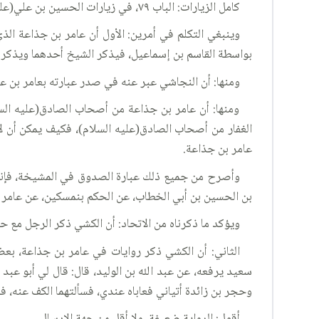
كامل الزيارات: الباب ٧٩، في زيارات الحسين بن علي(عليه السلام)، الحديث ٢.
وينبغي التكلم في أمرين: الأول أن عامر بن جذاعة الذ
بواسطة القاسم بن إسماعيل، فيذكر الشيخ أحدهما ويذكر ا
ومنها: أن النجاشي عبر عنه في صدر عبارته بعامر بن عب
ومنها: أن عامر بن جذاعة من أصحاب الصادق(عليه السلا
الغفار من أصحاب الصادق(عليه السلام)، فكيف يمكن أن لا
عامر بن جذاعة.
وأصرح من جميع ذلك عبارة الصدوق في المشيخة، فإنه 
بن الحسين بن أبي الخطاب، عن الحكم بنمسكين، عن عامر ب
ويؤكد ما ذكرناه من الاتحاد: أن الكشي ذكر الرجل مع حج
سعيد يرفعه، عن عبد الله بن الوليد، قال: قال لي أبو عب
وحجر بن زائدة أتياني فعاباه عندي، فسألتهما الكف عنه، فلم