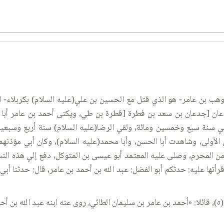
وهب بن عامر- هو الذي قتل مع الحسين بن علي(عليه السلام) بكربلاء- 
 [جدعان بن سعد بن فطرة [قطرة بن طي، ويكنى أحمد بن عامر أبا الجعد
لد أبي سنة سبع وخمسين ومائة، ولقي الرضا(عليه السلام) سنة أربع وسبع
 الأولى، وشاهدت أبا الحسن، وأبا محمد(عليه السلام)، وكان أبي مؤذنه
المحرم، وصلى عليه المعتمد أبو عيسى بن المتوكل، دفع إلي هذه النسخ
تها عليه: حدثكم أبو الفضل: عبد الله بن أحمد بن عامر، قال: حدثنا أبي
».