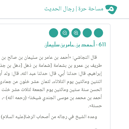
مساحة حرة | رجال الحديث
611 - أحمد بن عامر بن سليمان
قال النجاشي: «أحمد بن عامر بن سليمان بن صالح بن 
طريف بن عمرو بن بشمامة [شمامة بن ذهل [دهل بن جذعان
إبراهيم، قال: حدثنا أبي، قال: حدثنا عبد الله، قال: و
اثنتين ومائتين يوم الثلاثاء، لثمان عشر خلون من جمادى
الحسن سنة ستين ومائتين يوم الجمعة لثلاث عشر خلت من 
أحمد بن محمد بن موسى الجندي شيخنا- (رحمه الله) -، قرأ
حسنة».
وعده الشيخ في رجاله من أصحاب الرضا(عليه السلام) (٥)، قائلا: «أحمد بن عامر بن سليمان الطائي، روى عنه ابنه عبد الله بن أحمد، أسند عنه