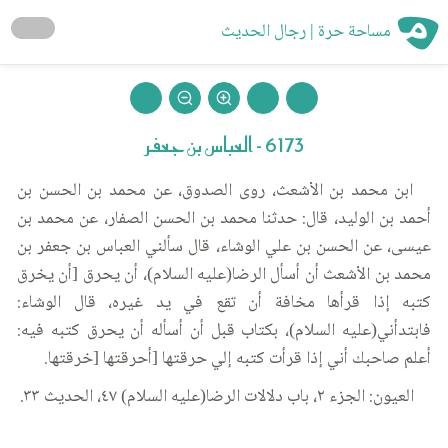
مساحة حرة | رجال الحديث
6173 - العباس بن جعفر
ابن محمد بن الأشعث، روى الصدوق، عن محمد بن الحسن بن
أحمد بن الوليد، قال: حدثنا محمد بن الحسن الصفار، عن محمد بن
عيسى، عن الحسن بن علي الوشاء، قال سألني العباس بن جعفر بن
محمد بن الأشعث أن أسأل الرضا(عليه السلام)، أن يحرق [أن يخرق
كتبه إذا قرأها مخافة أن تقع في يد غيره، قال الوشاء:
فابتدأني(عليه السلام)، بكتاب قبل أن أسأله أن يحرق كتبه فيه:
أعلم صاحبك أني إذا قرأت كتبه إلي حرقتها [أحرقتها [خرقتها.
العيون: الجزء ٢، باب دلالات الرضا(عليه السلام) ٤٧، الحديث ٣٣.