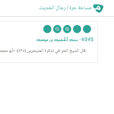
مساحة حرة | رجال الحديث
6292 - عبد الحميد بن محمد
قال الشيخ الحر في تذكرة المتبحرين (٤٣٥): «أبو محمد، عبد الحميد بن محمد المقرئ النيسابوري: عده العلامة من مشايخ الشيخ الطوسي من رجال الخاصة».