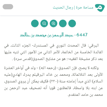
مساحة حرة | رجال الحديث
6447 - عبد الرحمن بن محمد بن خالد
البرقي: قال المحدث النوري في المستدرك- الجزء الثالث، في
الفائدة الخامسة من الخاتمة، الأمر الثاني من الأمور التي تنبه عليها
بعد ذكر مشيخة الفقيه-: هو من مشايخ الصدوق(قدس سره) .
ولكنه لا يصح، فإن الصدوق- (رحمه الله) - ولد في أواخر العشرة
الأولى بعد الثلاثمائة، ومحمد بن خالد البرقيلم يدرك الهادي(عليه
السلام) الذي مبدأ إمامته سنة (٢٢٠) فكيف يمكن أن يروي الصدوق،
عن ابنه بلا واسطة، فالمظنون قويا أنه تصحيف عبد الرحمن بن
محمد بن حامد المتقدم.