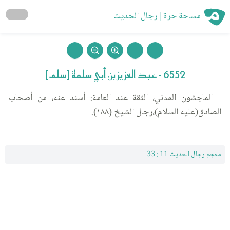
مساحة حرة | رجال الحديث
6552 - عبد العزيز بن أبي سلمة [سلم]
الماجشون المدني، الثقة عند العامة: أسند عنه، من أصحاب
الصادق(عليه السلام)،رجال الشيخ (١٨٨).
معجم رجال الحديث 11 : 33