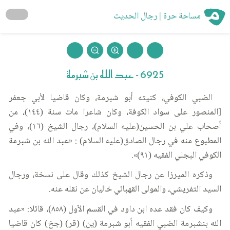
مساحة حرة | رجال الحديث
6925 - عبد الله بن شبرمة
الضبي الكوفي، كنيته أبو شبرمة، وكان قاضيا لأبي جعفر
[المنصور على سواد الكوفة، وكان شاعرا مات سنة (١٤٤)، من
أصحاب علي بن الحسين(عليه السلام)، رجال الشيخ (١٦)، وفي
المطبوع منه في رجال الصادق(عليه السلام) : «عبد الله بن شبرمة
الكوفي البجلي الفقيه (٩١)».
وذكره الميرزا عن رجال الشيخ كذلك وقال على نسخة، ورجال
السيد التفريشي، والمولى القهبائي خاليان عن نقله عنه.
وكيف كان فقد عده ابن داود في القسم الأول (٨٥٨)، قائلا: «عبد
الله بنشبرمة الضبي الفقيه أبو شبرمة (ين) (قر) (جخ) كان قاضيا