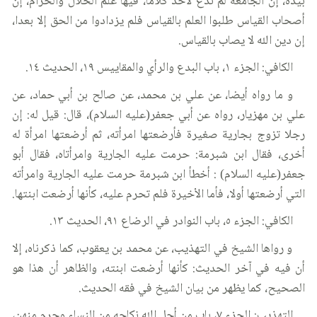
بيده، إن الجامعة لم تدع لأحد كلاما، فيها علم الحلال والحرام، إن
أصحاب القياس طلبوا العلم بالقياس فلم يزدادوا من الحق إلا بعدا،
إن دين الله لا يصاب بالقياس.
الكافي: الجزء ١، باب البدع والرأي والمقاييس ١٩، الحديث ١٤.
و ما رواه أيضا، عن علي بن محمد، عن صالح بن أبي حماد، عن
علي بن مهزيار، رواه عن أبي جعفر(عليه السلام)، قال: قيل له: إن
رجلا تزوج بجارية صغيرة فأرضعتها امرأته، ثم أرضعتها امرأة له
أخرى، فقال ابن شبرمة: حرمت عليه الجارية وامرأتاه، فقال أبو
جعفر(عليه السلام) : أخطأ ابن شبرمة حرمت عليه الجارية وامرأته
التي أرضعتها أولا، فأما الأخيرة فلم تحرم عليه، كأنها أرضعت ابنتها.
الكافي: الجزء ٥، باب النوادر في الرضاع ٩١، الحديث ١٣.
و رواها الشيخ في التهذيب، عن محمد بن يعقوب، كما ذكرناه، إلا
أن فيه في آخر الحديث: كأنها أرضعت ابنته، والظاهر أن هذا هو
الصحيح، كما يظهر من بيان الشيخ في فقه الحديث.
التهذيب: الجزء ٧، باب من أحل الله نكاحه من النساء وحرم منهن،