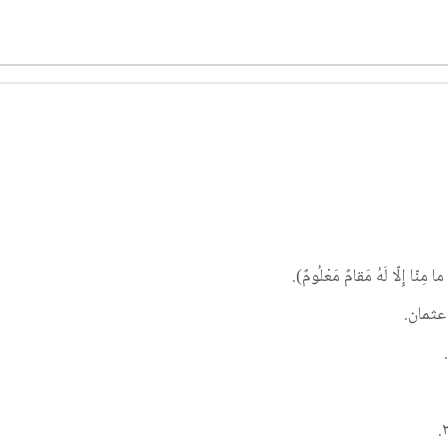
ِلّا لَهُ مَقامٌ مَعْلُومٌ).
عثمان.