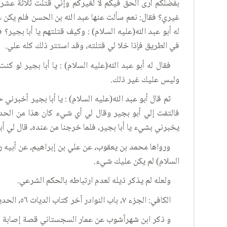
بفضلكم أرى الحق فيكم لا لغيركم وإني قتلت ثلاثة عشر ر
غيري؟ فقال: نعم سألت عنها عبد الله بن الحسن فلم يكن ع
له أبو عبد الله(عليه السلام) : وكيف قتلتهم يا أبا بج
في الطريق فإذا خلا لي قتلته، وقد استتر ذلك كله علي.
فقال له أبو عبد الله(عليه السلام) : يا أبا بجير لو
وليس عليك غير ذلك.
ثم قال أبو عبد الله(عليه السلام) : يا أبا بجير أخ
فالتفت إلي أبو بجير وقال لي أي شيء كان هذا من الحديث 
يخبرني بشيء يا أبا بجير، فلما خرجنا من عنده، قال لي أب
ورواها محمد بن يعقوب، عن علي بن إبراهيم، عن أبيه ر
السلام) لم يكن عليك شيء.
ولعله لم يذكر ذيله لعدم ارتباطه بالحكم الشرعي.
الكافي: الجزء ٧، باب النوادر آخر كتاب الديات ٥٦، الحديث ١٧.
و ذكر ابن شهرآشوب عن عمار السجستاني قصة إصابة الميز