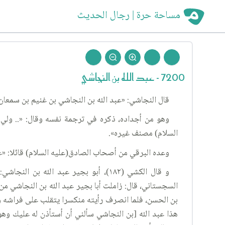
مساحة حرة | رجال الحديث
7200 - عبد الله بن النجاشي
قال النجاشي: «عبد الله بن النجاشي بن غنيم بن سمعان 
وهو من أجداده، ذكره في ترجمة نفسه وقال: «.. ولي ال
السلام) مصنف غيره».
وعده البرقي من أصحاب الصادق(عليه السلام) قائلا: «ع
و قال الكشي (١٨٢)، أبو بجير عبد ال
السجستاني، قال: زاملت أبا بجير عبد الله بن النجاشي من
بن الحسن، فلما انصرف رأيته منكسرا يتقلب على فراشه ويت
هذا عبد الله [بن النجاشي سألني أن أستأذن له عليك وهو ي