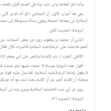
وأما ذكر العلامة وابن داود إياه في القسم الأول، فلعله 
بقي هنا أمران: الأول: أن النجاشي ذكر أنه لم ير لأب
السلام) إلى جماعة الشيعة، وهي رسالة مبسوطة إلى سعد 
الروضة: الحديث الأول.
الثاني:أن محمد بن يعقوب روى عن بعض أصحابنا، عن م
أعلم، فدخلت على الرضا(عليه السلام) فأخبرته، قال: فقال ل
الكافي: الجزء ١، باب الإشارة والنص على أبي جعفر الثاني(عليه السلام) ٧٣، الحديث ٥.
أقول: هذه الرواية مرسلة لا اعتماد عليها، ولو صحت فا
لا يقول بإمامة الرضا(عليه السلام)، كما يدل عليه قوله م
ومعناه أن الإمام أخبر عن أن الإمام بعده ابنه، مع أنه لم ي
روى عن أبي عبد الله(عليه السلام)، وروى عنه ابن أذينة
الروضة: الحديث ٥٢٦.
متحد مع :