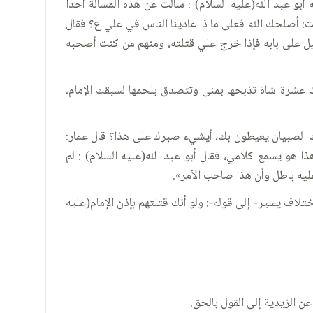
بو عبد الله(عليه السلام) : سألت عن هذه المسألة أحدا
ت: أصلحك الله فعلى ما ذا عادينا الناس في علي ع؟ فقال
ليل على بابه فإذا خرج علي قتلته، ومنهم من كنت أصحبه
لاث عشرة شاة تذبحها بمنى وتتصدق بلحمها لسبقك الإمام،
عك الصبيان يعيطون بك، أيشيء صبرك على هذا؟ قال عمار:
ا هو يسمع كلامي، فقال أبو عبد الله(عليه السلام) : لم
عليه باطل وأن هذا صاحب الأمر».
لاف يسير- إلى قوله-: ولو أنك قتلتهم بإذن الإمام(عليه
ن الزيدية إلى القول بالحق.