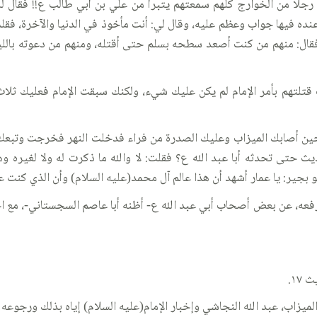
جلا من الخوارج كلهم سمعتهم يتبرأ من علي بن أبي طالب ع!! فقال له أ
نده فيها جواب وعظم عليه، وقال لي: أنت مأخوذ في الدنيا والآخرة، فقل
ير؟ فقال: منهم من كنت أصعد سطحه بسلم حتى أقتله، ومنهم من دعوته بال
 كنت قتلتهم بأمر الإمام لم يكن عليك شيء، ولكنك سبقت الإمام فعليك ث
برني حين أصابك الميزاب وعليك الصدرة من فراء فدخلت النهر فخرجت وتب
حتى تحدثه أبا عبد الله ع؟ فقلت: لا والله ما ذكرت له ولا لغيره وهذ
و بجير: يا عمار أشهد أن هذا عالم آل محمد(عليه السلام) وأن الذي كنت 
فعه، عن بعض أصحاب أبي عبد الله ع- أظنه أبا عاصم السجستاني-، مع اخت
اب، عبد الله النجاشي وإخبار الإمام(عليه السلام) إياه بذلك ورجوعه ع