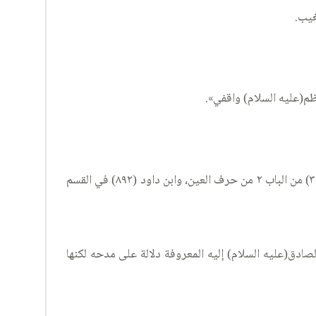
وعلى تقدير صحة ما ذكره العلامة وابن داود فمن المحتمل أن من ذكراه غير عبد الله بن النجاشي الأسدي الذي ذكره العلامة: (٣٠) من الباب ٢ من حرف العين، وابن داود (٨٩٢) في القسم
لصادق(عليه السلام) إليه المعروفة دلالة على مدحه لكنها