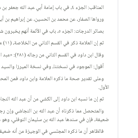
المناقب: الجزء ٤، في باب إمامة أبي عبد الله جعفر بن محمد(عليه السلام)، فصل في معرفته(عليه السلام) باللغات وإخباراته بالغيب.
ورواها الصفار، عن محمد بن الحسين، عن إبراهيم بن أبي
بصائر الدرجات: الجزء ٥، باب في الأئمة أنهم يخبرون شيعتهم بأفعالهم، الحديث ٦،(ص) ٢٤٥.
ثم إن العلامة ذكر في القسم الثاني من الخلاصة، (١١) من الباب الثاني من حرف العين: عبد الله النجاشي، وقال: «من أصحاب الكاظم(عليه السلام) واقفي».
وقال ابن داود في القسم الثاني من رجاله (٢٨١): «عبد الله النجاشي (م) (كش) واقفي».
أقول: الموجود في نسختنا، وفي نسخة الميرزا والسيد ا
الأول.
ثم إن ما نسبه ابن داود إلى الكشي من أن عبد الله الن
والمتحصل مما ذكرناه أن عبد الله بن النجاشي وإن رجع 
ضعيفة، فإن في سندها عبد الله بن سليمان النوفلي، وهو 
فالظاهر أن ما ذكره المجلسي في الوجيزة من أنه ضعي