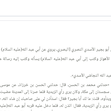
أبو بجير الأسدي النصري [البصري، يروي عن أبي عبد الله(عليه السلام) رس
أهواز وكتب إلى أبي عبد الله(عليه السلام) يسأله وكتب إليه رسالة عبد
بد الله النجاشي الأسدي».
له بن النجاشي: «حدثني محمد بن الحسن، قال: حدثني الحسن بن خرزاذ، عن مو
 سجستان إلى مكة، وكان يرى رأي الزيدية فلما صرنا إلى المدينة مضيت أن
أوه، قلت: ما لك أبا بجير؟ فقال: استأذن لي على صاحبك إن شاء الله، ف
رى رأي الزيدية، فقال: ائذن له، فلما دخل عليه قربه أبو عبد الله(عليه