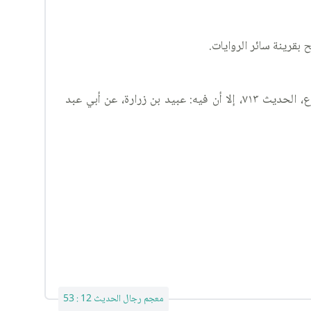
بقرينة سائر الروايات.
التهذيب: الجزء ٧، باب فيما يحرم من النكاح من الرضاع، الحديث ١٣١٠، والإستبصار: الجزء ٣، باب مقدار ما يحرم من الرضاع، الحديث ٧١٣، إلا أن فيه: عبيد بن زرارة، عن أبي عبد
معجم رجال الحديث 12 : 53