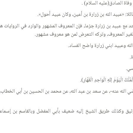
وفاة الصادق(عليه السلام) .
ا: «عبيد الله بن زرارة بن أعين، وكان عبيد أحول».
مع عبيد بن زرارة جزما، فإن المعروف المشهور والوارد في الروايات هو ع
لغير المعروف، وتركه التعرض لمن هو معروف مشهور.
لله وعبيد ابني زرارة واضح الفساد.
.
سي.
َوْمَ لِلّهِ الْواحِدِ الْقَهّارِ).
 الله عنه-، عن سعد بن عبد الله، عن محمد بن الحسين بن أبي الخطاب، 
يق وكذلك طريق الشيخ إليه ضعيف بأبي المفضل وبالقاسم بن إسماعيل