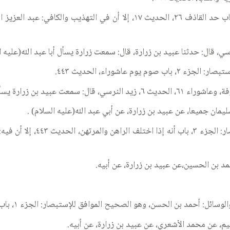
ورواها الكليني في الكافي: الجزء ٧، كتاب الحدود ٣، باب حد القاذف ٢٦، الحد
 قال: حدثنا عبيد بن زرارة، قال: سمعت زرارة يسأل أبا عبد الله(عليه ال
مان جميعا، عن عبيد بن زرارة، عن أبي عبد الله(عليه السلام) .
التهذيب: الجزء ٧، باب الرهون،
 بن الحسين،عن عبيد بن زرارة، عن أبيه.
لحسن، وهو الصحيح الموافق للإستبصار: الجزء ١، باب من فاتته صلاة الكسوف، الحديث ١٧٥٥.
م، عن محمد الأشعري، عن عبيد بن زرارة، عن أبيه.