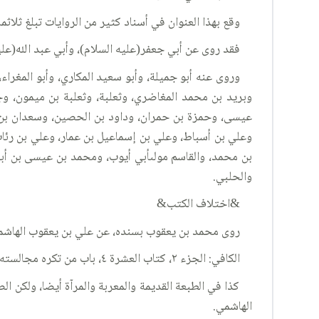
وقع بهذا العنوان في أسناد كثير من الروايات تبلغ ثلاثم
فقد روى عن أبي جعفر(عليه السلام)، وأبي عبد الله(علي
وروى عنه أبو جميلة، وأبو سعيد المكاري، وأبو المغراء
وبريد بن محمد المغاضري، وثعلبة، وثعلبة بن ميمون، و
عيسى، وحمزة بن حمران، وداود بن الحصين، وسعدان بن مس
وعلي بن أسباط، وعلي بن إسماعيل بن عمار، وعلي بن رئاب،
بن محمد، والقاسم مولىأبي أيوب، ومحمد بن عيسى بن أب
والحلبي.
&اختلاف الكتب&
روى محمد بن يعقوب بسنده، عن علي بن يعقوب الهاشمي، 
الكافي: الجزء ٢، كتاب العشرة ٤، باب من تكره مجالسته ومرافقته ٤، الحديث ١١.
كذا في الطبعة القديمة والمعربة والمرآة أيضا، ولكن
الهاشمي.