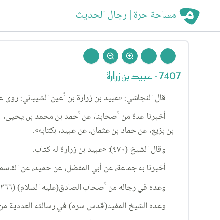
مساحة حرة | رجال الحديث
7407 - عبيد بن زرارة
قال النجاشي: «عبيد بن زرارة بن أعين الشيباني: روى عن
أخبرنا عدة من أصحابنا، عن أحمد بن محمد بن يحيى، ق
بن بزيع، عن حماد بن عثمان، عن عبيد، بكتابه».
وقال الشيخ (٤٧٠): «عبيد بن زرارة له كتاب.
أخبرنا به جماعة، عن أبي المفضل، عن حميد، عن القاسم
وعده في رجاله من أصحاب الصادق(عليه السلام) (٢٦٦)، قائلا: «عبيد بن زرارة بن أعين الشيباني مولى، كوفي».
وعده الشيخ المفيد(قدس سره) في رسالته العددية من الر