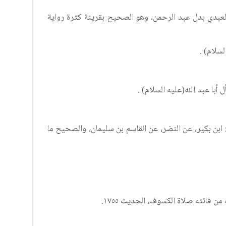
يث ١٧، إلا أن في التهذيب والكافي: عبد العزيز العبدي بدل عبد الرحمن، وهو الصحيح بقرينة كثرة رواية
سلام) .
 الحديث ٧٧٠، والإستبصار: الجزء ٣، باب أنه إذا اختلف الراهن والمرتهن، الحديث ٤٤٣، إلا أن فيه: ابن بكير، عن النضر، عن القاسم بن سليمان، والصحيح ما