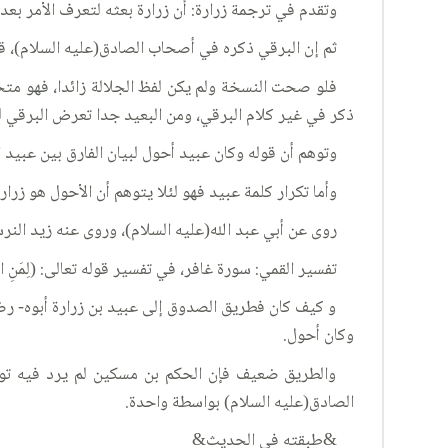
وتقدم في ترجمة زرارة: أن زرارة بعثه لتعرف الأمر بعد 
ثم إن البرقي ذكره في أصحاب الصادق(عليه السلام)، قائل
فلو صحت النسخة ولم يكن لفظ الجلالة زائدا، فهو متحد 
ذكر في غير كلام البرقي، ومن البعيد جدا تعرض البرقي 
وتوهم أن قوله وكان عبيد أحول لبيان الفارق بين عبيد ا
وأما تكرار كلمة عبيد فهو لئلا يتوهم أن الأحول هو زرارة
روى عن أبي عبد الله(عليه السلام)، وروى عنه زيد النر
تفسير القمي: سورة غافر، في تفسير قوله تعالى: (لِمَنِ الْمُلْكُ الْي
و كيف كان فطريق الصدوق إلى عبيد بن زرارة أبوه- رضي
وكان أحول.
والطريق ضعيف فإن الحكم بن مسكين لم يرد فيه توث
الصادق(عليه السلام) بواسطة واحدة.
&طبقته في الحديث&