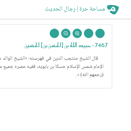
مساحة حرة | رجال الحديث
7467 - عبيد الله بن [الحسن بن] الحسين
قال الشيخ منتجب الدين في فهرسته: «الشيخ الوالد موف
الإمام شمس الإسلام حسكا بن بابويه، فقيه عصره جميع ما
(رحمهم الله) ».