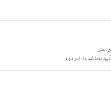
ح المكي.
 بَغْتَةً فَقَدْ جاءَ أَشْراطُها).