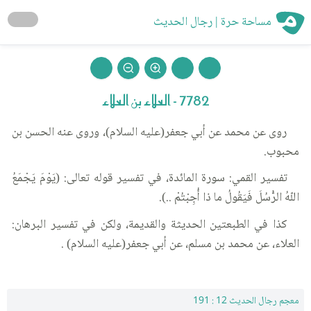
مساحة حرة | رجال الحديث
7782 - العلاء بن العلاء
روى عن محمد عن أبي جعفر(عليه السلام)، وروى عنه الحسن بن
محبوب.
تفسير القمي: سورة المائدة، في تفسير قوله تعالى: (يَوْمَ يَجْمَعُ
اللّهُ الرُّسُلَ فَيَقُولُ ما ذا أُجِبْتُمْ ..).
كذا في الطبعتين الحديثة والقديمة، ولكن في تفسير البرهان:
العلاء، عن محمد بن مسلم، عن أبي جعفر(عليه السلام) .
معجم رجال الحديث 12 : 191