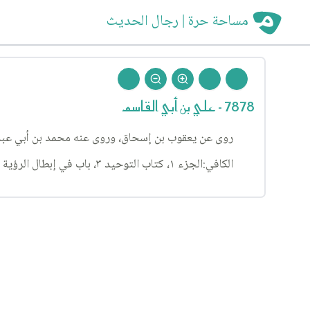
مساحة حرة | رجال الحديث
7878 - علي بن أبي القاسم
روى عن يعقوب بن إسحاق، وروى عنه محمد بن أبي عبد 
الكافي:الجزء ١، كتاب التوحيد ٣، باب في إبطال الرؤية ٩، الحديث ١.