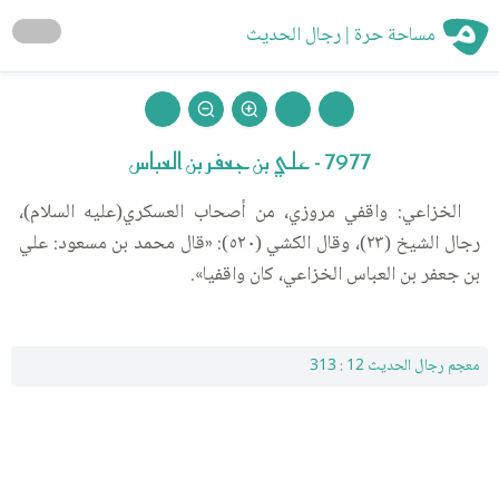
مساحة حرة | رجال الحديث
7977 - علي بن جعفر بن العباس
الخزاعي: واقفي مروزي، من أصحاب العسكري(عليه السلام)،
رجال الشيخ (٢٣)، وقال الكشي (٥٢٠): «قال محمد بن مسعود: علي
بن جعفر بن العباس الخزاعي، كان واقفيا».
معجم رجال الحديث 12 : 313