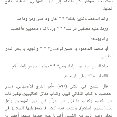
يستصحب سواه، وكان منقطعا إلى الوزير المهلبي، وله فيه مدائح
فمنها:
و لما انتجعنا لائذين بظله* * * أعان وما عنى ومن وما منا
وردنا عليه معتفين فراشنا* * * وردنا نداه مجدبين فأخصبنا
و له يهنئه:
أبا محمد المحمود يا حسن الإحسان* * * والجود يا بحر الندى
الطامي
حاشاك من عود عواد إليك ومن* * * دواء داء ومن إلمام آلام
قاله ابن خلكان في تاريخه».
قال الشيخ في الكنى (٨٩٦): «أبو الفرج الأصبهاني: زيدي
المذهب، له كتاب الأغاني كبير، وكتاب مقاتل الطالبيين، وغير ذلك
من الكتب، وكتاب ما نزل من القرآن في أمير المؤمنين وأهل
بيته(عليهم السلام)، وكتاب فيه كلام فاطمة(عليها السلام) في
فدك، وغير ذلك من الكتب، أخبرنا عنه جماعة منهم: أحمد بن