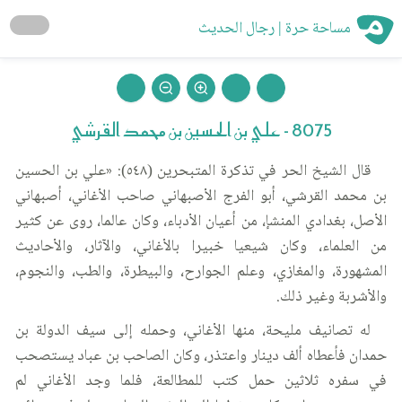
مساحة حرة | رجال الحديث
8075 - علي بن الحسين بن محمد القرشي
قال الشيخ الحر في تذكرة المتبحرين (٥٤٨): «علي بن الحسين
بن محمد القرشي، أبو الفرج الأصبهاني صاحب الأغاني، أصبهاني
الأصل، بغدادي المنشإ، من أعيان الأدباء، وكان عالما، روى عن كثير
من العلماء، وكان شيعيا خبيرا بالأغاني، والآثار، والأحاديث
المشهورة، والمغازي، وعلم الجوارح، والبيطرة، والطب، والنجوم،
والأشربة وغير ذلك.
له تصانيف مليحة، منها الأغاني، وحمله إلى سيف الدولة بن
حمدان فأعطاه ألف دينار واعتذر، وكان الصاحب بن عباد يستصحب
في سفره ثلاثين حمل كتب للمطالعة، فلما وجد الأغاني لم