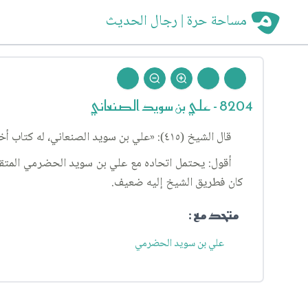
مساحة حرة | رجال الحديث
8204 - علي بن سويد الصنعاني
قال الشيخ (٤١٥): «علي بن سويد الصنعاني، له كتاب أخبرنا به جماعة، عن التلعكبري، عن ابن عقدة، عن حميد بن زياد، عن محمد بن زيد، عن أحمد بن سهل، عنه».
أقول: يحتمل اتحاده مع علي بن سويد الحضرمي المتق
كان فطريق الشيخ إليه ضعيف.
متحد مع :
علي بن سويد الحضرمي