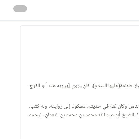
اب أخبار فاطمة(عليها السلام)، كان يروي [يرويه عنه أبو الفرج
 بن جعفر، أبو علي الصولي بصري، صحب الجلودي عمره، وقدم بغداد سنة ٣٥٣، وسمع منه الناس وكان ثقة في حديثه، مسكونا إلى روايته، وله كتب،
ا الشيخ أبو عبد الله محمد بن محمد بن النعمان- (رحمه