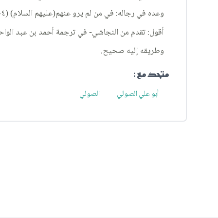
وعده في رجاله: في من لم يرو عنهم(عليهم السلام) (١٠٤)، قائلا: «أحمد بن محمد بن جعفر أبو علي الصولي، صحب الجلودي، روى الشيخ أبو عبد الله محمد بن محمد بن النعمان، عنه».
أقول: تقدم من النجاشي- في ترجمة أحمد بن عبد الواحد- 
وطريقه إليه صحيح.
متحد مع :
أبو علي الصولي
الصولي