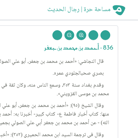
مساحة حرة | رجال الحديث
836 - أحمد بن محمد بن جعفر
قال النجاشي: «أحمد بن محمد بن جعفر، أبو علي الصول
بصري صحبالجلودي عمره.
وقدم بغداد سنة ٣٥٣، وسمع الناس منه،
محمد بن موسى القزويني».
منها: كتاب أخبار فاطمة ع- كتاب كبير- أخبرنا به: أحمد
الله) - عن أحمد بن محمد بن جعفر أبي علي الصولي بجميع 
وقال في ترجمة السيد ابن محمد الحميري (٣٥٢): «أخباره تأليف الصولي».