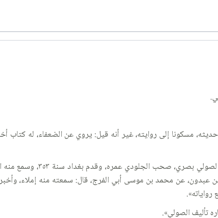
ي.
 وكان ثقة في حديثه، مسكونا إلى روايته، غير أنه قيل: يروي عن الضعفاء، له كت
وقال الشيخ (٩٥): «أحمد بن محمد
 بن عبدون، عن محمد بن موسى أبي الفرج، قال: سمعته منه إملاء، وأخبرن
رواياته».