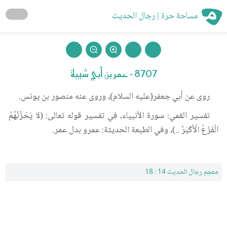
مساحة حرة | رجال الحديث
8707 - عمر بن أبي شيبة
روى عن أبي جعفر(عليه السلام)، وروى عنه منصور بن يونس.
تفسير القمي: سورة الأنبياء، في تفسير قوله تعالى: (لا يَحْزُنُهُمُ
الْفَزَعُ الْأَكْبَرُ ..)، وفي الطبعة الحديثة: عمرو بدل عمر.
معجم رجال الحديث 14 : 18