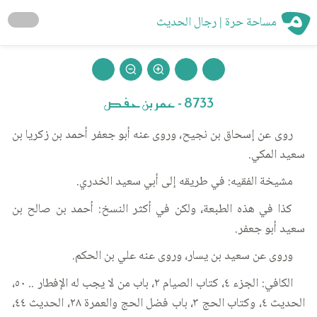
مساحة حرة | رجال الحديث
8733 - عمر بن حفص
روى عن إسحاق بن نجيح، وروى عنه أبو جعفر أحمد بن زكريا بن
سعيد المكي.
مشيخة الفقيه: في طريقه إلى أبي سعيد الخدري.
كذا في هذه الطبعة، ولكن في أكثر النسخ: أحمد بن صالح بن
سعيد أبو جعفر.
وروى عن سعيد بن يسار، وروى عنه علي بن الحكم.
الكافي: الجزء ٤، كتاب الصيام ٢، باب من لا يجب له الإفطار .. ٥٠،
الحديث ٤، وكتاب الحج ٣، باب فضل الحج والعمرة ٢٨، الحديث ٤٤،