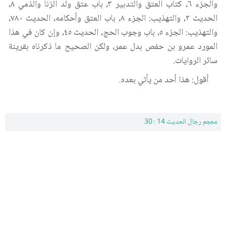
والجزء ٦، كتاب العتق والتدبير ٣، باب عتق ولد الزنا والذمي ٨،
الحديث ٢، والتهذيب: الجزء ٨، باب العتق وأحكامه، الحديث ٧٨٠،
والتهذيب: الجزء ٥، باب وجوب الحج، الحديث ٤٥، وإن كان في هذا
المورد عمرو بن حفص بدل عمر، ولكن الصحيح ما ذكرناه بقرينة
سائر الروايات.
أقول: هذا أحد من يأتي بعده.
معجم رجال الحديث 14 : 30