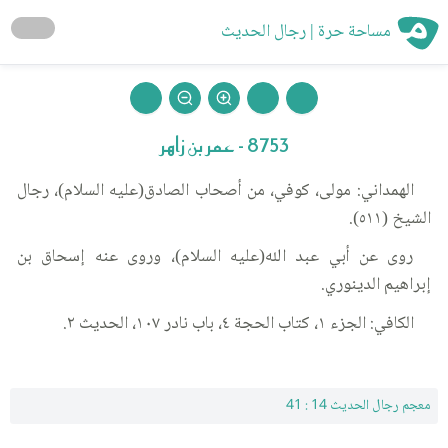
مساحة حرة | رجال الحديث
8753 - عمر بن زاهر
الهمداني: مولى، كوفي، من أصحاب الصادق(عليه السلام)، رجال
الشيخ (٥١١).
روى عن أبي عبد الله(عليه السلام)، وروى عنه إسحاق بن
إبراهيم الدينوري.
الكافي: الجزء ١، كتاب الحجة ٤، باب نادر ١٠٧، الحديث ٢.
معجم رجال الحديث 14 : 41