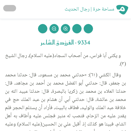
مساحة حرة | رجال الحديث
9334 - الفرزدق الشاعر
و يكنى أبا فراس، من أصحاب السجاد(عليه السلام)، رجال الشيخ
(٣).
وقال الكشي (٦١): «حدثني محمد بن مسعود، قال: حدثنا محمد
بن جعفر، قال: حدثني أبو الفضل محمد بن أحمد بن مجاهد، قال:
حدثنا العلاء بن محمد بن زكريا بالبصرة، قال: حدثنا عبيد الله بن
محمد بن عائشة، قال: حدثني أبي أن هشام بن عبد الملك حج في
خلافة عبد الملك والوليد، فطاف بالبيت، فأراد أن يستلم الحجر فلم
يقدر عليه من الزحام، فنصب له منبر فجلس عليه وأطاف به أهل
الشام، فبينا هو كذلك إذ أقبل علي بن الحسين(عليه السلام) وعليه