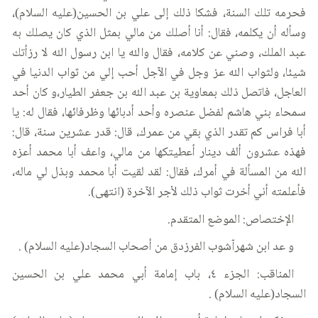
فحرمه تلك السنة، فشكا ذلك إلى علي بن الحسين(عليه السلام)،
وسأله أن يكلمه، فقال: أنا أصلك من مالي بمثل الذي كان يصلك به
عبد الملك، وصني عن كلامه، فقال والله يا ابن رسول الله لا رزأتك
شيئا، ولثواب الله عز وجل في الآجل أحب إلي من ثواب الدنيا في
العاجل، فاتصل ذلك بمعاوية بن عبد الله بن جعفر الطيار،و كان أحد
سمحاء بني هاشم لفضل عنصره وأحد أدبائها وظرفائها، فقال له: يا
أبا فراس كم تقدر الذي بقي من عمرك، قال: قدر عشرين سنة، قال:
فهذه عشرون ألف دينار أعطيتكها من مالي، واعف أبا محمد أعزه
الله من المسألة في أمرك، فقال: لقد لقيت أبا محمد وبذل لي ماله،
فأعلمته أني أخرت ثواب ذلك لأجر الآخرة (انتهى).
الإختصاص: الموضع المتقدم.
و عد ابن شهرآشوب الفرزدق من أصحاب السجاد(عليه السلام) .
المناقب: الجزء ٤، باب إمامة أبي محمد علي بن الحسين
السجاد(عليه السلام) .