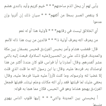
يأبى لهم أن يحل الذم ساحتهم* * * خيم كريم وأيد بالندى هضم
لا ينقص العسر بسطا من أكفهم* * * سيان ذلك إن أثروا وإن
عدموا
أي الخلائق ليست في رقابهم* * * لأولية هذا أو له نعم
من يعرف الله يعرف أولية ذا* * * فالدين من بيت هذا ناله الأمم
قال: فغضب هشام وأمر بحبس الفرزدق فحبس بعسفان بين مكة
والمدينة، فبلغ ذلك علي بن الحسين(عليه السلام)، فبعث إليه باثني
عشر ألفدرهم، وقال: أعذرنا يا أبا فراس، فلو كان عندنا أكثر من هذا
لوصلناك به، فردها عليه، وقال: يا ابن رسول الله ما قلت الذي قلت
إلا غضبا لله ولرسوله، وما كنت لأرزأ عليه شيئا فردها عليه، وقال:
بحقي عليك لما قبلتها فقد رأى الله مكانك وعلم نيتك، فقبلها فجعل
الفرزدق يهجو هشاما وهو في الحبس، فكان مما هجا به قوله:
أ يحبسني بين المدينة والتي* * * إليها قلوب الناس يهوى
منيبها