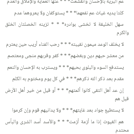
عم البرية بالإحسان وانقشعت* * * عنها العماية والإملاق والعدم
كلتا يديه غياث عم نفعهما* * * يستوكفان ولا يعروهما عدم
سهل الخليقة لا تخشى بوادره* * * تزينه الخصلتان الخلق
والكرم
لا يخلف الوعد ميمون نقيبته* * * رحب الفناء أريب حين يعترم
من معشر حبهم دين وبغضهم* * * كفر وقربهم منجى ومعتصم
يستدفع السوء والبلوى بحبهم* * * ويسترب به الإحسان والنعم
مقدم بعد ذكر الله ذكرهم* * * في كل يوم ومختوم به الكلم
إن عد أهل التقى كانوا أئمتهم* * * أو قيل من خير أهل الأرض
قيل هم
لا يستطيع جواد بعد غايتهم* * * ولا يدانيهم قوم وإن كرموا
هم الغيوث إذا ما أزمة أزمت* * * والأسد أسد الشرى والبأس
محتدم