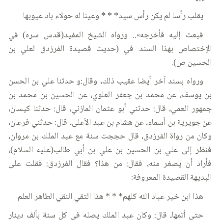
يقلب رأسا لم يكن رأس سيد* * * وعينا له حولاء باد عيوبها
فبعث إليه فأخرجه».. ورواه الشيخ المفيد(قدس سره) في
الإختصاص بهذا السند في (حديث قصيدة الفرزدق لعلي بن
الحسين ص).
ورواه بسند آخر أيضا عقيب ذلك، وقال:و حدثنا علي بن الحسن
بن يوسف، عن محمد بن جعفر العلوي، عن الحسين بن محمد بن
جمهور العمي، قال: حدثني أبو عثمان المازني، قال: حدثنا كيسان،
عن جويرية بن أسماء، عن هشام بن عبد الأعلى، قال: حدثني فرعان،
وكان من رواة الفرزدق، قال حججت سنة مع عبد الملك بن مروان،
فنظر إلى علي بن الحسين بن علي بن أبي طالب(عليه السلام)،
فأراد أن يصغر منه، فقال: من هذا؟ فقال الفرزدق: فقلت على
البديهة القصيدة المعروفة:
هذا ابن خير عباد الله كلهم* * * هذا التقي النقي الطاهر العلم
حتى أتمها، قال: وكان عبد الملك يصله في كل سنة بألف دينار