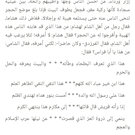
إزار ورداء، من أحسن الناس وجها وأطيبهم رائحة، بين عينيه
سجادة كأنها ركبة عقر، فجعل يطوف البيت فإذا بلغ موضع الحجر
تنحى الناس عنه حتى يستلمه هيبة له وإجلالا، فغاض ذلك هشاما،
فقال رجل من أهل الشام لهشام: من هذا الذي قد هابته الناس هذه
الهيبة وأفرجوا له عن الحجر؟ فقال هشام: لا أعرفه! لئلا يرغب فيه
أهل الشام، فقال الفرزدق- وكان حاضرا-: لكني أعرفه، فقال الشامي:
من هذا يا أبا فراس؟ فقال:
هذا الذي تعرف البطحاء وطأته* * * والبيت يعرفه والحل
والحرم
هذا ابن خير عباد الله كلهم* * * هذا التقي النقي الطاهر العلم
هذا علي رسول الله والده* * * أمست بنور هداه تهتدي الظلم
إذا رأته قريش قال قائلها* * * إلى مكارم هذا ينتهي الكرم
ينمي إلى ذروة العز الذي قصرت* * * عن نيلها عرب الإسلام
والعجم