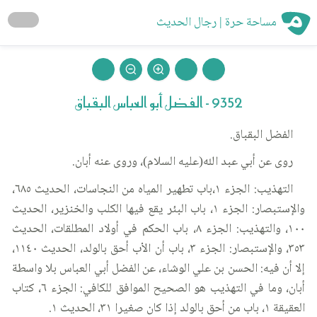
مساحة حرة | رجال الحديث
9352 - الفضل أبو العباس البقباق
الفضل البقباق.
روى عن أبي عبد الله(عليه السلام)، وروى عنه أبان.
التهذيب: الجزء ١،باب تطهير المياه من النجاسات، الحديث ٦٨٥،
والإستبصار: الجزء ١، باب البئر يقع فيها الكلب والخنزير، الحديث
١٠٠، والتهذيب: الجزء ٨، باب الحكم في أولاد المطلقات، الحديث
٣٥٣، والإستبصار: الجزء ٣، باب أن الأب أحق بالولد، الحديث ١١٤٠،
إلا أن فيه: الحسن بن علي الوشاء، عن الفضل أبي العباس بلا واسطة
أبان، وما في التهذيب هو الصحيح الموافق للكافي: الجزء ٦، كتاب
العقيقة ١، باب من أحق بالولد إذا كان صغيرا ٣١، الحديث ١.