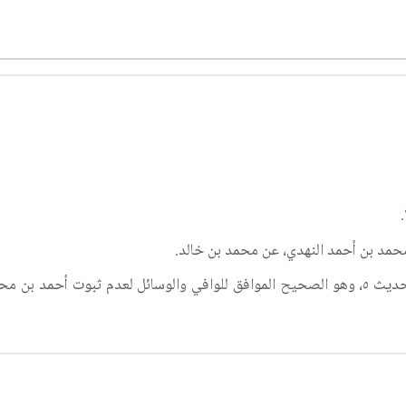
مد بن أحمد النهدي، عن محمد بن خالد.
الكافي: الجزء ٥، كتاب المعيشة ٢، باب المرابحة ٨٥، الحديث ٥، وهو الصحيح الموافق للوافي وا