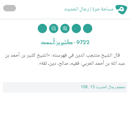
مساحة حرة | رجال الحديث
9722 - كثير بن أحمد
قال الشيخ منتجب الدين في فهرسته: «الشيخ كثير بن أحمد بن
عبد الله بن أحمد العربي: فقيه، صالح، دين، ثقة».
معجم رجال الحديث 15 : 108