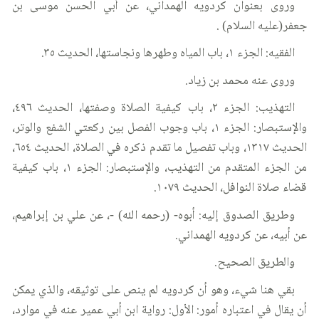
وروى بعنوان كردويه الهمداني، عن أبي الحسن موسى بن
جعفر(عليه السلام) .
الفقيه: الجزء ١، باب المياه وطهرها ونجاستها، الحديث ٣٥.
وروى عنه محمد بن زياد.
التهذيب: الجزء ٢، باب كيفية الصلاة وصفتها، الحديث ٤٩٦،
والإستبصار: الجزء ١، باب وجوب الفصل بين ركعتي الشفع والوتر،
الحديث ١٣١٧، وباب تفصيل ما تقدم ذكره في الصلاة، الحديث ٦٥٤،
من الجزء المتقدم من التهذيب، والإستبصار: الجزء ١، باب كيفية
قضاء صلاة النوافل، الحديث ١٠٧٩.
وطريق الصدوق إليه: أبوه- (رحمه الله) -، عن علي بن إبراهيم،
عن أبيه، عن كردويه الهمداني.
والطريق الصحيح.
بقي هنا شيء، وهو أن كردويه لم ينص على توثيقه، والذي يمكن
أن يقال في اعتباره أمور: الأول: رواية ابن أبي عمير عنه في موارد،