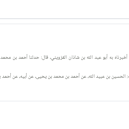
خبرناه به أبو عبد الله بن شاذان القزويني، قال: حدثنا أحمد بن محمد