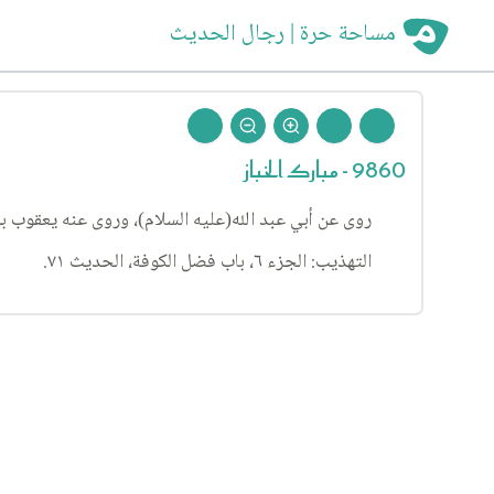
مساحة حرة | رجال الحديث
9860 - مبارك الخباز
روى عن أبي عبد الله(عليه السلام)، وروى عنه يعقوب ب
التهذيب: الجزء ٦، باب فضل الكوفة، الحديث ٧١.